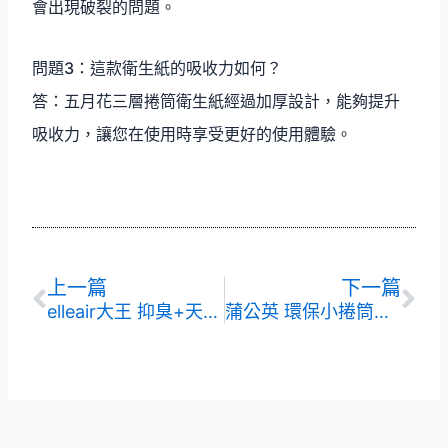
會出現破裂的問題。
問題3：這款衛生紙的吸收力如何？
答：五月花三層捲筒衛生紙經過加厚設計，能夠提升
吸收力，讓您在使用時享受更好的使用體驗。
上一頁
下
上一篇
下一篇
elleair大王 抑臭+天然淨味捲筒衛生紙
蒲公英 環保小捲筒衛生紙