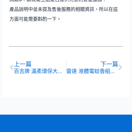
產品說明中並未提及售後服務的相關資訊，所以在這
方面可能需要斟酌一下。
上一頁
下
上一篇
下一篇
百吉牌 滿柔環保大捲筒衛生紙
雷達 液體電蚊香組裝智慧型