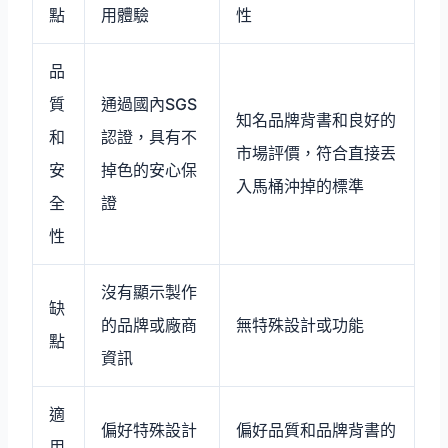
點
用體驗
性
品
質
通過國內SGS
知名品牌背書和良好的
和
認證，具有不
市場評價，符合直接丟
安
掉色的安心保
入馬桶沖掉的標準
全
證
性
沒有顯示製作
缺
的品牌或廠商
無特殊設計或功能
點
資訊
適
偏好特殊設計
偏好品質和品牌背書的
用