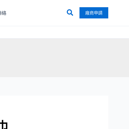
搜
聯絡
廠商申請
尋
巾