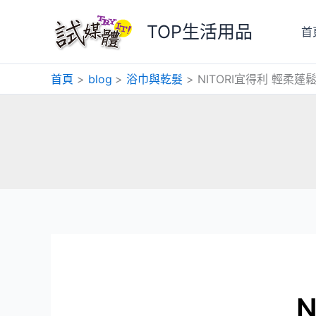
跳
至
TOP生活用品
首
主
要
首頁
blog
浴巾與乾髮
NITORI宜得利 輕柔蓬
內
容