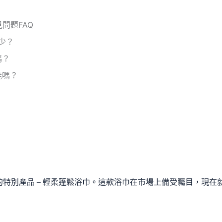
見問題FAQ
少？
嗎？
能嗎？
利的特別產品 – 輕柔蓬鬆浴巾。這款浴巾在市場上備受矚目，現