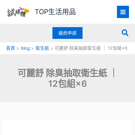
跳
TOP生活用品
至
主
要
搜
內
廠商申請
容
尋
首頁
blog
衛生紙
可麗舒 除臭抽取衛生紙 ｜ 12包組×6
可麗舒 除臭抽取衛生紙 ｜
12包組×6