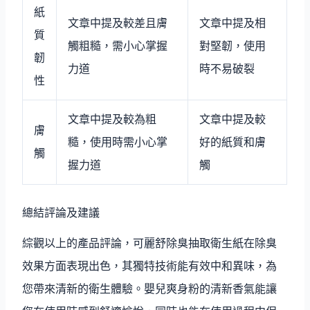
紙
文章中提及較差且膚
文章中提及相
質
觸粗糙，需小心掌握
對堅韌，使用
韌
力道
時不易破裂
性
文章中提及較為粗
文章中提及較
膚
糙，使用時需小心掌
好的紙質和膚
觸
握力道
觸
總結評論及建議
綜觀以上的產品評論，可麗舒除臭抽取衛生紙在除臭
效果方面表現出色，其獨特技術能有效中和異味，為
您帶來清新的衛生體驗。嬰兒爽身粉的清新香氣能讓