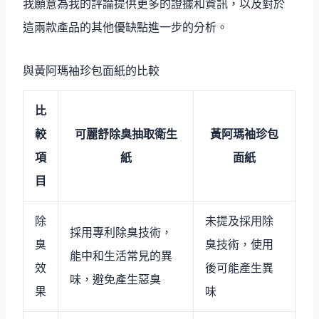
我願意為我的評論提供更多的證據和資訊，以及對於
這兩款產品的其他優缺點進一步的分析。
與黃阿瑪袖珍包面紙的比較
比
較
可麗舒除臭抽取衛生
黃阿瑪袖珍包
項
紙
面紙
目
除
未提及採用除
採用專利除臭技術，
臭
臭技術，使用
能中和生活常見的異
效
後可能產生異
味，避免產生惡臭
果
味