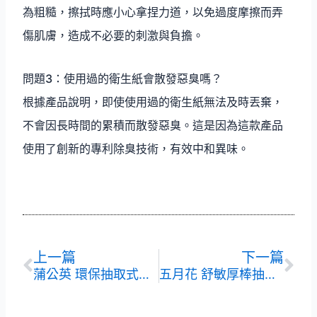
為粗糙，擦拭時應小心拿捏力道，以免過度摩擦而弄
傷肌膚，造成不必要的刺激與負擔。
問題3：使用過的衛生紙會散發惡臭嗎？
根據產品說明，即使使用過的衛生紙無法及時丟棄，
不會因長時間的累積而散發惡臭。這是因為這款產品
使用了創新的專利除臭技術，有效中和異味。
上一頁
下
上一篇
下一篇
蒲公英 環保抽取式衛生紙 雙北垃圾袋 ｜ 12包組×6
五月花 舒敏厚棒抽取式衛生紙 ｜ 10包組