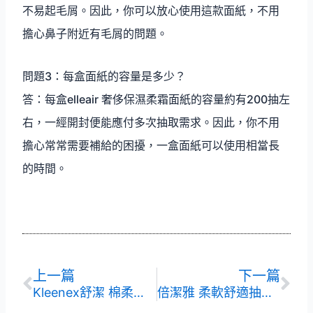
不易起毛屑。因此，你可以放心使用這款面紙，不用
擔心鼻子附近有毛屑的問題。
問題3：每盒面紙的容量是多少？
答：每盒elleair 奢侈保濕柔霜面紙的容量約有200抽左
右，一經開封便能應付多次抽取需求。因此，你不用
擔心常常需要補給的困擾，一盒面紙可以使用相當長
的時間。
上一頁
下
上一篇
下一篇
Kleenex舒潔 棉柔舒適抽取式衛生紙
倍潔雅 柔軟舒適抽取式衛生紙