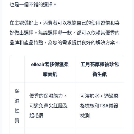
也是一個不錯的選擇。
在主觀偏好上，消費者可以根據自己的使用習慣和喜
好做出選擇。無論選擇哪一款，都可以依賴其優秀的
品牌和產品特點，為您的需求提供良好的解決方案。
elleair奢侈保濕柔
五月花厚棒袖珍包
霜面紙
衛生紙
保
優秀的保濕能力，
可溶於水，通過嚴
濕
可避免鼻尖紅腫及
格檢核和TSA儀器
性
起毛屑
檢測
質