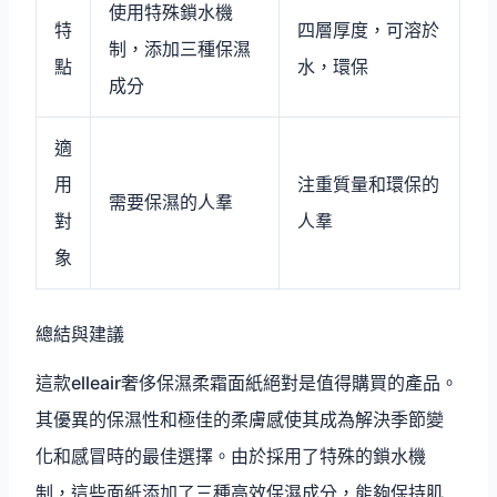
使用特殊鎖水機
特
四層厚度，可溶於
制，添加三種保濕
點
水，環保
成分
適
用
注重質量和環保的
需要保濕的人羣
對
人羣
象
總結與建議
這款elleair奢侈保濕柔霜面紙絕對是值得購買的產品。
其優異的保濕性和極佳的柔膚感使其成為解決季節變
化和感冒時的最佳選擇。由於採用了特殊的鎖水機
制，這些面紙添加了三種高效保濕成分，能夠保持肌