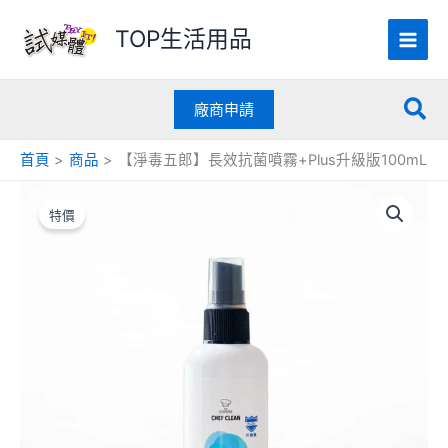
跳
TOP生活用品
至
主
要
搜
內
廠商申請
容
尋
首頁
商品
【淨毒五郎】長效抗菌噴霧+Plus升級版100mL
原
目
始
前
特價
價
價
格：
格：
$495.00。
$329.00。