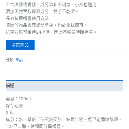
不含酒精或香精，成分溫和不刺激，小孩也適用。
添加天然萃取保濕成分，雙手不乾澀。
長效抗菌噴霧使用方法
噴灑於物品表面或雙手後，均於塗抹即可。
抗菌效果可維持24小時，因此不需要時時補噴。
購買商品
分類:
單品
描述
容量：100mL
保存期限：
3 年
成分：水、聚倍半矽氧烷硬脂二銨氯化物、氯己定葡糖酸鹽、
1,2-己二醇、糖類同分異構體。