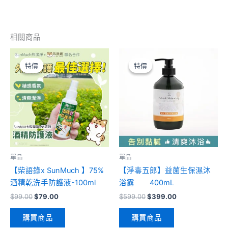
相關商品
原
目
原
目
始
前
始
前
特價
特價
特價
特價
價
價
價
價
格：
格：
格：
格：
$99.00。
$79.00。
$599.00。
$399.00。
單品
單品
【柴語錄x SunMuch 】75%
【淨毒五郎】益菌生保濕沐
酒精乾洗手防護液-100ml
浴露 400mL
$
99.00
$
79.00
$
599.00
$
399.00
購買商品
購買商品