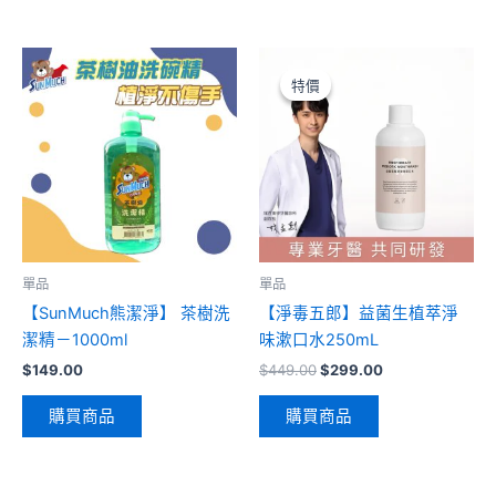
原
目
始
前
特價
特價
價
價
格：
格：
$449.00。
$299.00。
單品
單品
【SunMuch熊潔淨】 茶樹洗
【淨毒五郎】益菌生植萃淨
潔精－1000ml
味漱口水250mL
$
149.00
$
449.00
$
299.00
購買商品
購買商品